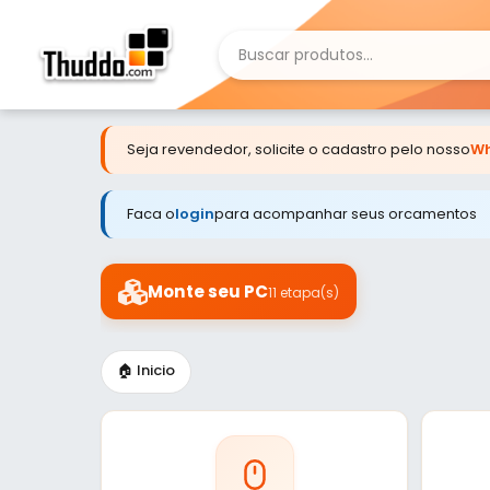
Seja revendedor, solicite o cadastro pelo nosso
Wh
Faca o
login
para acompanhar seus orcamentos
Monte seu PC
11 etapa(s)
🏠 Inicio