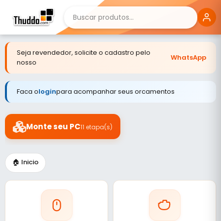
Seja revendedor, solicite o cadastro pelo
WhatsApp
nosso
Faca o
login
para acompanhar seus orcamentos
Monte seu PC
11 etapa(s)
🏠 Inicio