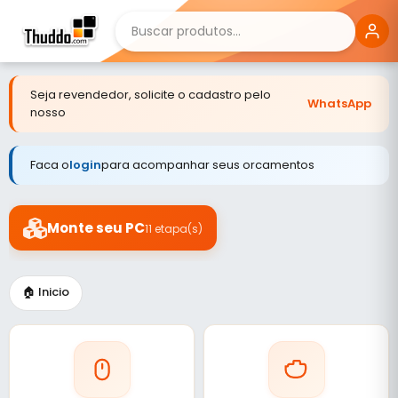
Seja revendedor, solicite o cadastro pelo
WhatsApp
nosso
Faca o
login
para acompanhar seus orcamentos
Monte seu PC
11 etapa(s)
🏠 Inicio