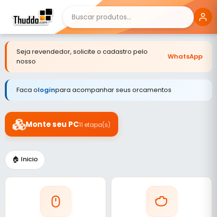
Seja revendedor, solicite o cadastro pelo
WhatsApp
nosso
Faca o
login
para acompanhar seus orcamentos
Monte seu PC
11 etapa(s)
🏠 Inicio