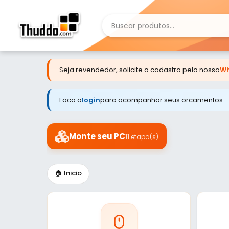
Seja revendedor, solicite o cadastro pelo nosso
Wh
Faca o
login
para acompanhar seus orcamentos
Monte seu PC
11 etapa(s)
🏠 Inicio