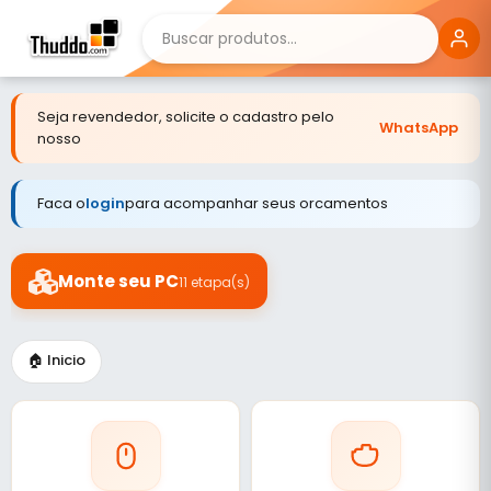
Seja revendedor, solicite o cadastro pelo
WhatsApp
nosso
Faca o
login
para acompanhar seus orcamentos
Monte seu PC
11 etapa(s)
🏠 Inicio