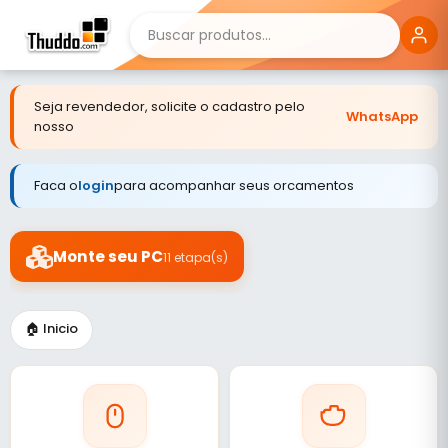
Seja revendedor, solicite o cadastro pelo
WhatsApp
nosso
Faca o
login
para acompanhar seus orcamentos
Monte seu PC
11 etapa(s)
🏠 Inicio