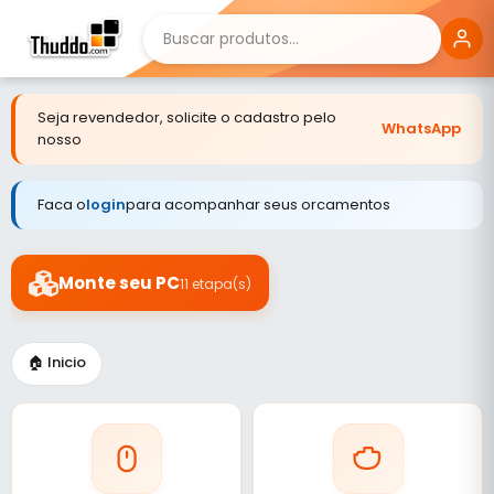
Seja revendedor, solicite o cadastro pelo
WhatsApp
nosso
Faca o
login
para acompanhar seus orcamentos
Monte seu PC
11 etapa(s)
🏠 Inicio