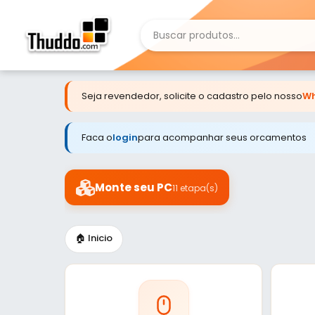
Seja revendedor, solicite o cadastro pelo nosso
Wh
Faca o
login
para acompanhar seus orcamentos
Monte seu PC
11 etapa(s)
🏠 Inicio