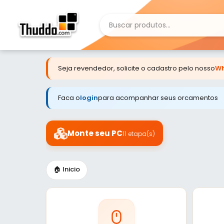
Seja revendedor, solicite o cadastro pelo nosso
Wh
Faca o
login
para acompanhar seus orcamentos
Monte seu PC
11 etapa(s)
🏠 Inicio