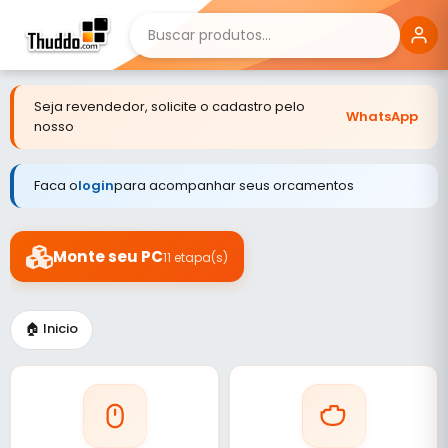
Seja revendedor, solicite o cadastro pelo
WhatsApp
nosso
Faca o
login
para acompanhar seus orcamentos
Monte seu PC
11 etapa(s)
🏠 Inicio