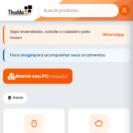
Seja revendedor, solicite o cadastro pelo
WhatsApp
nosso
Faca o
login
para acompanhar seus orcamentos
Monte seu PC
11 etapa(s)
🏠 Inicio