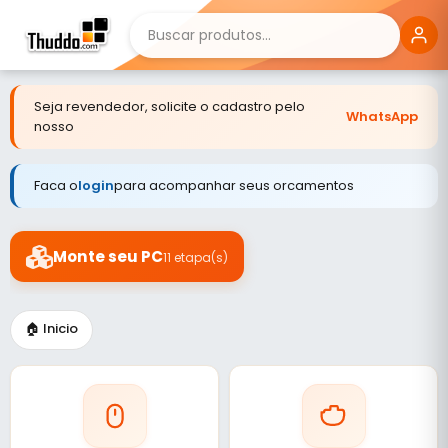
Seja revendedor, solicite o cadastro pelo
WhatsApp
nosso
Faca o
login
para acompanhar seus orcamentos
Monte seu PC
11 etapa(s)
🏠 Inicio