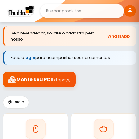
Seja revendedor, solicite o cadastro pelo
WhatsApp
nosso
Faca o
login
para acompanhar seus orcamentos
Monte seu PC
11 etapa(s)
🏠 Inicio