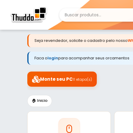
Seja revendedor, solicite o cadastro pelo nosso
Wh
Faca o
login
para acompanhar seus orcamentos
Monte seu PC
11 etapa(s)
🏠 Inicio