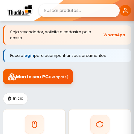
Seja revendedor, solicite o cadastro pelo
WhatsApp
nosso
Faca o
login
para acompanhar seus orcamentos
Monte seu PC
11 etapa(s)
🏠 Inicio