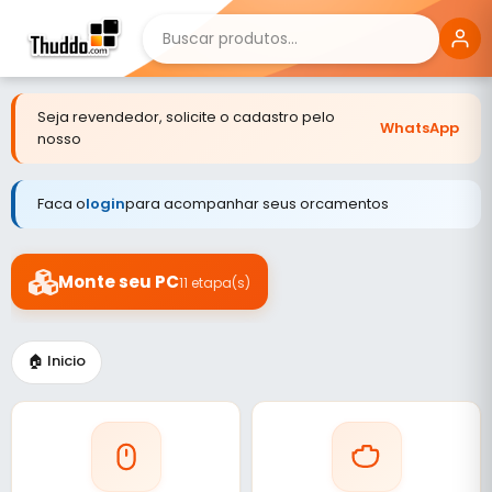
Seja revendedor, solicite o cadastro pelo
WhatsApp
nosso
Faca o
login
para acompanhar seus orcamentos
Monte seu PC
11 etapa(s)
🏠 Inicio