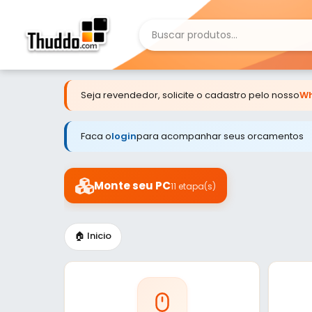
Seja revendedor, solicite o cadastro pelo nosso
Wh
Faca o
login
para acompanhar seus orcamentos
Monte seu PC
11 etapa(s)
🏠 Inicio