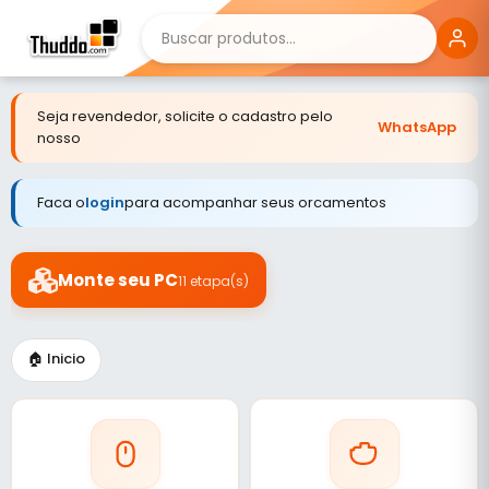
Seja revendedor, solicite o cadastro pelo
WhatsApp
nosso
Faca o
login
para acompanhar seus orcamentos
Monte seu PC
11 etapa(s)
🏠 Inicio