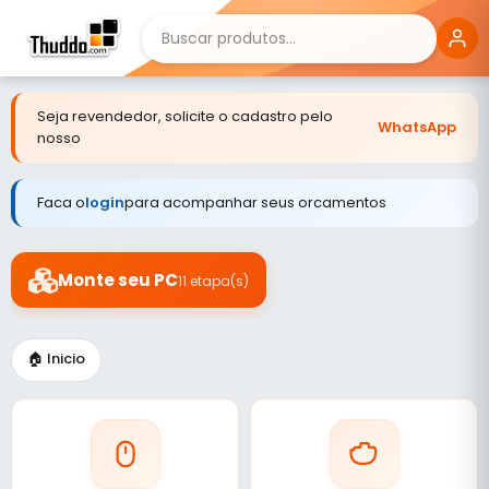
Seja revendedor, solicite o cadastro pelo
WhatsApp
nosso
Faca o
login
para acompanhar seus orcamentos
Monte seu PC
11 etapa(s)
🏠 Inicio