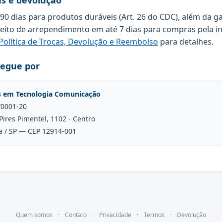
as e devolução
 90 dias para produtos duráveis (Art. 26 do CDC), além da g
reito de arrependimento em até 7 dias para compras pela in
Política de Trocas, Devolução e Reembolso
para detalhes.
regue por
s em Tecnologia Comunicação
/0001-20
Pires Pimentel, 1102 - Centro
a / SP — CEP 12914-001
Quem somos
·
Contato
·
Privacidade
·
Termos
·
Devolução