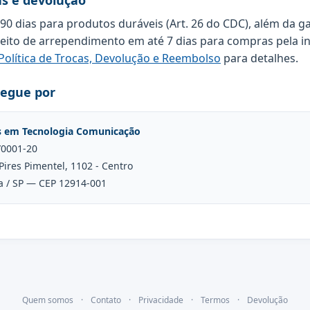
as e devolução
 90 dias para produtos duráveis (Art. 26 do CDC), além da g
reito de arrependimento em até 7 dias para compras pela in
Política de Trocas, Devolução e Reembolso
para detalhes.
regue por
s em Tecnologia Comunicação
/0001-20
Pires Pimentel, 1102 - Centro
a / SP — CEP 12914-001
Quem somos
·
Contato
·
Privacidade
·
Termos
·
Devolução