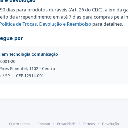
as e devolução
 90 dias para produtos duráveis (Art. 26 do CDC), além da g
reito de arrependimento em até 7 dias para compras pela in
Política de Trocas, Devolução e Reembolso
para detalhes.
regue por
s em Tecnologia Comunicação
/0001-20
Pires Pimentel, 1102 - Centro
a / SP — CEP 12914-001
Quem somos
·
Contato
·
Privacidade
·
Termos
·
Devolução