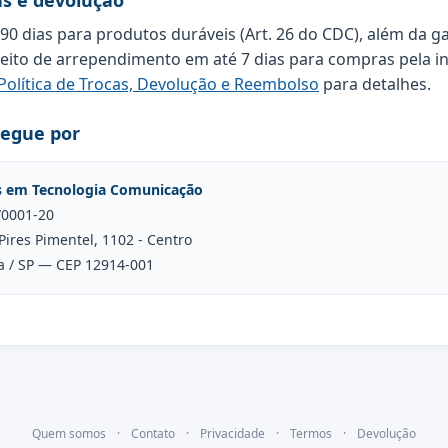
as e devolução
 90 dias para produtos duráveis (Art. 26 do CDC), além da g
reito de arrependimento em até 7 dias para compras pela in
Política de Trocas, Devolução e Reembolso
para detalhes.
regue por
s em Tecnologia Comunicação
/0001-20
Pires Pimentel, 1102 - Centro
a / SP — CEP 12914-001
Quem somos
·
Contato
·
Privacidade
·
Termos
·
Devolução