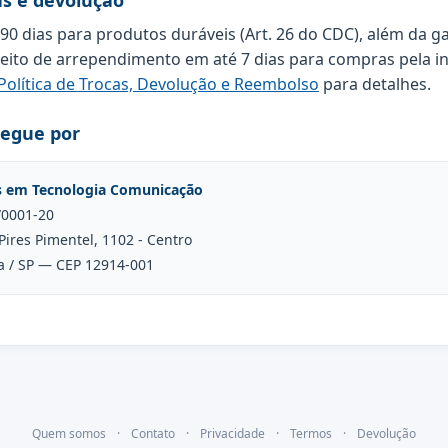
as e devolução
 90 dias para produtos duráveis (Art. 26 do CDC), além da g
reito de arrependimento em até 7 dias para compras pela in
Política de Trocas, Devolução e Reembolso
para detalhes.
regue por
s em Tecnologia Comunicação
/0001-20
Pires Pimentel, 1102 - Centro
a / SP — CEP 12914-001
Quem somos
·
Contato
·
Privacidade
·
Termos
·
Devolução