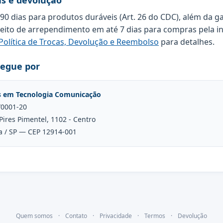
as e devolução
 90 dias para produtos duráveis (Art. 26 do CDC), além da g
reito de arrependimento em até 7 dias para compras pela in
Política de Trocas, Devolução e Reembolso
para detalhes.
regue por
s em Tecnologia Comunicação
/0001-20
Pires Pimentel, 1102 - Centro
a / SP — CEP 12914-001
Quem somos
·
Contato
·
Privacidade
·
Termos
·
Devolução