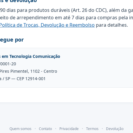
as e devolução
 90 dias para produtos duráveis (Art. 26 do CDC), além da g
reito de arrependimento em até 7 dias para compras pela in
Política de Trocas, Devolução e Reembolso
para detalhes.
regue por
s em Tecnologia Comunicação
/0001-20
Pires Pimentel, 1102 - Centro
a / SP — CEP 12914-001
Quem somos
·
Contato
·
Privacidade
·
Termos
·
Devolução