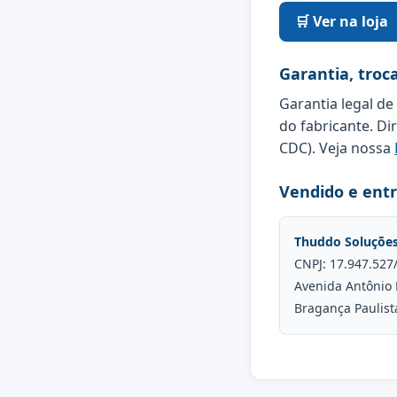
🛒 Ver na loja
Garantia, troc
Garantia legal de
do fabricante. Di
CDC). Veja nossa
Vendido e ent
Thuddo Soluçõe
CNPJ: 17.947.527
Avenida Antônio 
Bragança Paulist