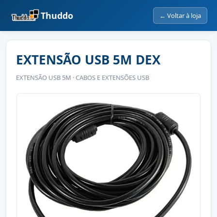
Thuddo
← Voltar à loja
EXTENSÃO USB 5M DEX
EXTENSÃO USB 5M · CABOS E EXTENSÕES USB