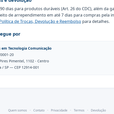
as e devolução
 90 dias para produtos duráveis (Art. 26 do CDC), além da g
reito de arrependimento em até 7 dias para compras pela in
Política de Trocas, Devolução e Reembolso
para detalhes.
regue por
s em Tecnologia Comunicação
/0001-20
Pires Pimentel, 1102 - Centro
a / SP — CEP 12914-001
Quem somos
·
Contato
·
Privacidade
·
Termos
·
Devolução