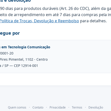
as e devolução
 90 dias para produtos duráveis (Art. 26 do CDC), além da g
reito de arrependimento em até 7 dias para compras pela in
Política de Trocas, Devolução e Reembolso
para detalhes.
regue por
s em Tecnologia Comunicação
/0001-20
Pires Pimentel, 1102 - Centro
a / SP — CEP 12914-001
Quem somos
·
Contato
·
Privacidade
·
Termos
·
Devolução