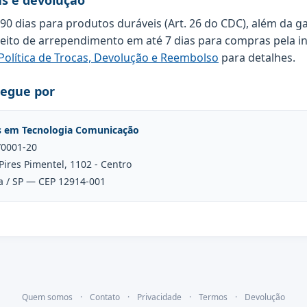
as e devolução
 90 dias para produtos duráveis (Art. 26 do CDC), além da g
reito de arrependimento em até 7 dias para compras pela in
Política de Trocas, Devolução e Reembolso
para detalhes.
regue por
s em Tecnologia Comunicação
/0001-20
Pires Pimentel, 1102 - Centro
a / SP — CEP 12914-001
Quem somos
·
Contato
·
Privacidade
·
Termos
·
Devolução